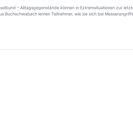
selbund – Alltagsgegenstände können in Extremsituationen zur letzt
us Buchschwabach lernen Teilnehmer, wie sie sich bei Messerangriff
igungskurs
en