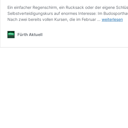
Ein einfacher Regenschirm, ein Rucksack oder der eigene Schlüs
Selbstverteidigungskurs auf enormes Interesse: Im Budosportha
Volle
Nach zwei bereits vollen Kursen, die im Februar …
weiterlesen
Kurse,
große
Fürth Aktuell
Nachfrage
–
Selbstverteid
zum
Thema
Messerattack
in
Roßtal
geht
in
die
nächste
Runde