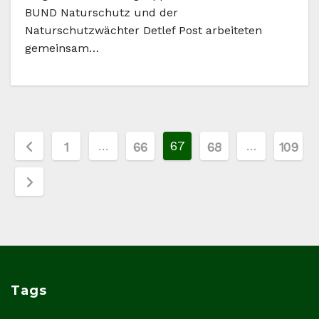
BUND Naturschutz und der
Naturschutzwächter Detlef Post arbeiteten
gemeinsam…
Seitennummerierung
…
67
…
1
66
68
109
der
Beiträge
Tags