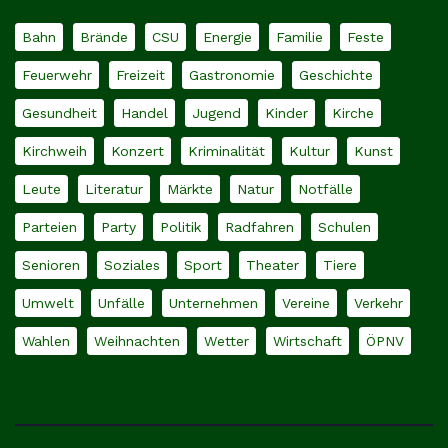
Bahn
Brände
CSU
Energie
Familie
Feste
Feuerwehr
Freizeit
Gastronomie
Geschichte
Gesundheit
Handel
Jugend
Kinder
Kirche
Kirchweih
Konzert
Kriminalität
Kultur
Kunst
Leute
Literatur
Märkte
Natur
Notfälle
Parteien
Party
Politik
Radfahren
Schulen
Senioren
Soziales
Sport
Theater
Tiere
Umwelt
Unfälle
Unternehmen
Vereine
Verkehr
Wahlen
Weihnachten
Wetter
Wirtschaft
ÖPNV