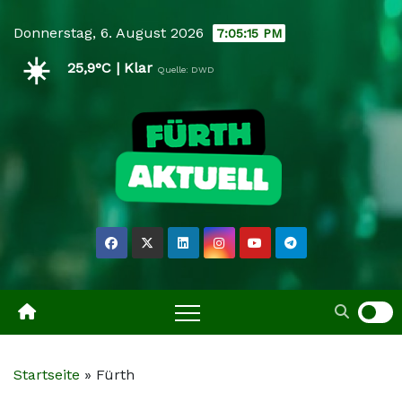
Skip
Donnerstag, 6. August 2026
7:05:16 PM
to
☀️
content
25,9°C | Klar
Quelle: DWD
Startseite
»
Fürth