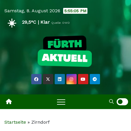
Skip
Samstag, 8. August 2026
5:55:07 PM
to
☀️
content
29,5°C | Klar
Quelle: DWD
Startseite
»
Zirndorf