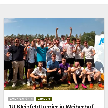
LANDKREIS FÜRTH
ZIRNDORF
JU-Kleinfeldturnier in Weiherhof: