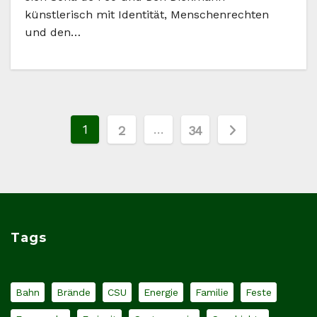
künstlerisch mit Identität, Menschenrechten
und den…
Seitennummerierung
1
…
2
34
der
Beiträge
Tags
Bahn
Brände
CSU
Energie
Familie
Feste