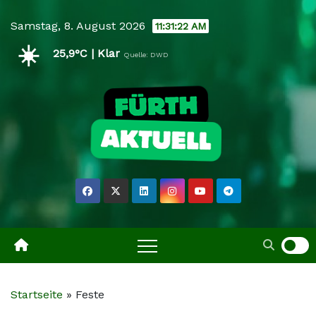
Skip
Samstag, 8. August 2026
11:31:23 AM
to
☀️
content
25,9°C | Klar
Quelle: DWD
Startseite
»
Feste