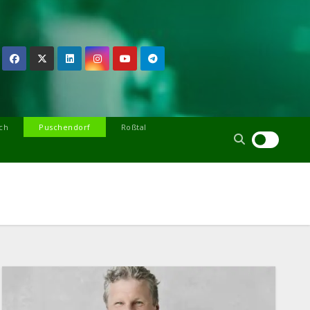
ch
Puschendorf
Roßtal