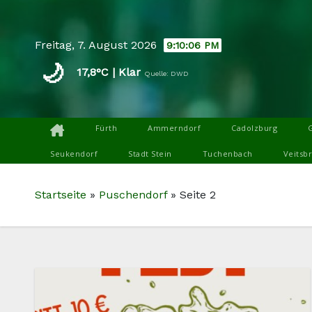
Skip
to
Freitag, 7. August 2026
9:10:07 PM
content
🌙
17,8°C | Klar
Quelle: DWD
Fürth
Ammerndorf
Cadolzburg
Seukendorf
Stadt Stein
Tuchenbach
Veitsb
Startseite
»
Puschendorf
»
Seite 2