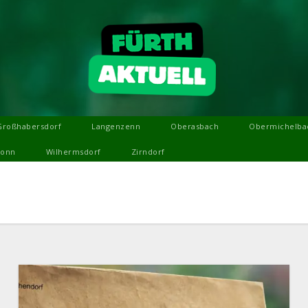
Großhabersdorf
Langenzenn
Oberasbach
Obermichelba
ronn
Wilhermsdorf
Zirndorf