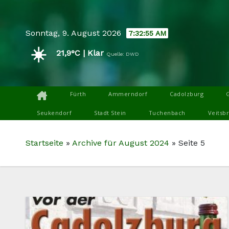
Skip
to
Sonntag, 9. August 2026
7:32:56 AM
content
☀️
21,9°C | Klar
Quelle: DWD
Fürth
Ammerndorf
Cadolzburg
Seukendorf
Stadt Stein
Tuchenbach
Veitsb
Startseite
»
Archive für August 2024
»
Seite 5