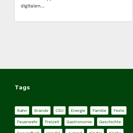
digitalen…
Tags
Bahn
Brände
CSU
Energie
Familie
Feste
Feuerwehr
Freizeit
Gastronomie
Geschichte