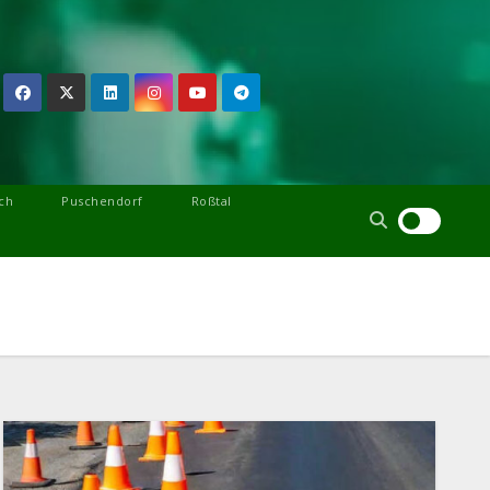
ch
Puschendorf
Roßtal