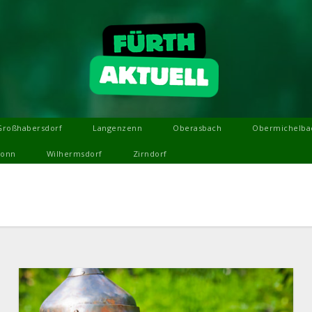
Großhabersdorf
Langenzenn
Oberasbach
Obermichelba
ronn
Wilhermsdorf
Zirndorf