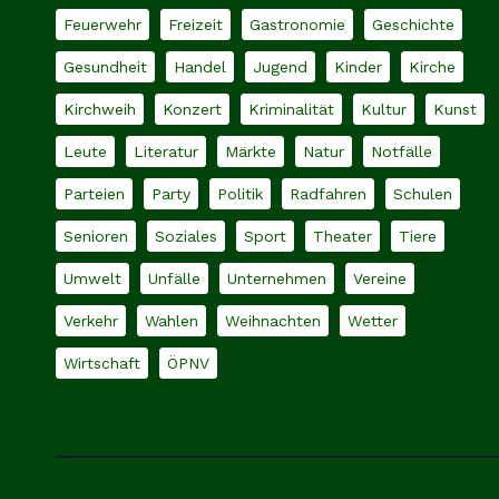
Feuerwehr
Freizeit
Gastronomie
Geschichte
Gesundheit
Handel
Jugend
Kinder
Kirche
Kirchweih
Konzert
Kriminalität
Kultur
Kunst
Leute
Literatur
Märkte
Natur
Notfälle
Parteien
Party
Politik
Radfahren
Schulen
Senioren
Soziales
Sport
Theater
Tiere
Umwelt
Unfälle
Unternehmen
Vereine
Verkehr
Wahlen
Weihnachten
Wetter
Wirtschaft
ÖPNV