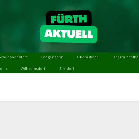
Großhabersdorf
Langenzenn
Oberasbach
Obermichelba
ronn
Wilhermsdorf
Zirndorf