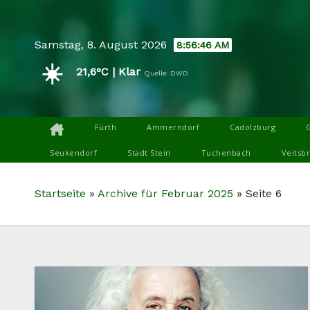
Skip
to
Samstag, 8. August 2026
8:56:46 AM
content
☀️
21,6°C | Klar
Quelle: DWD
Fürth
Ammerndorf
Cadolzburg
Seukendorf
Stadt Stein
Tuchenbach
Veitsb
Startseite
»
Archive für Februar 2025
»
Seite 6