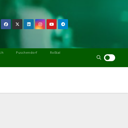
ch
Puschendorf
Roßtal