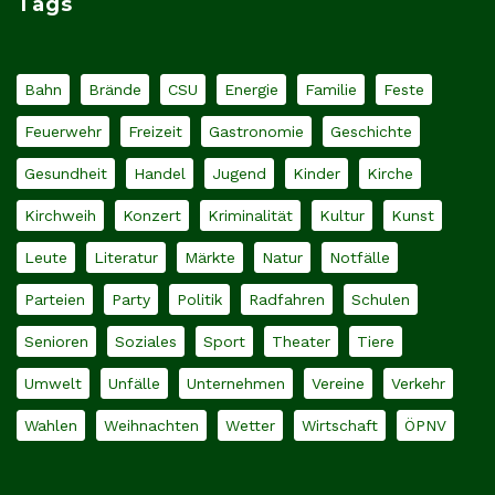
Tags
Bahn
Brände
CSU
Energie
Familie
Feste
Feuerwehr
Freizeit
Gastronomie
Geschichte
Gesundheit
Handel
Jugend
Kinder
Kirche
Kirchweih
Konzert
Kriminalität
Kultur
Kunst
Leute
Literatur
Märkte
Natur
Notfälle
Parteien
Party
Politik
Radfahren
Schulen
Senioren
Soziales
Sport
Theater
Tiere
Umwelt
Unfälle
Unternehmen
Vereine
Verkehr
Wahlen
Weihnachten
Wetter
Wirtschaft
ÖPNV