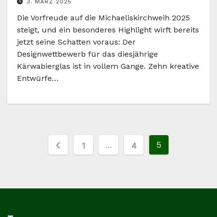
3. MÄRZ 2025
Die Vorfreude auf die Michaeliskirchweih 2025
steigt, und ein besonderes Highlight wirft bereits
jetzt seine Schatten voraus: Der
Designwettbewerb für das diesjährige
Kärwabierglas ist in vollem Gange. Zehn kreative
Entwürfe…
Seitennummerierung
…
5
1
4
der
Beiträge