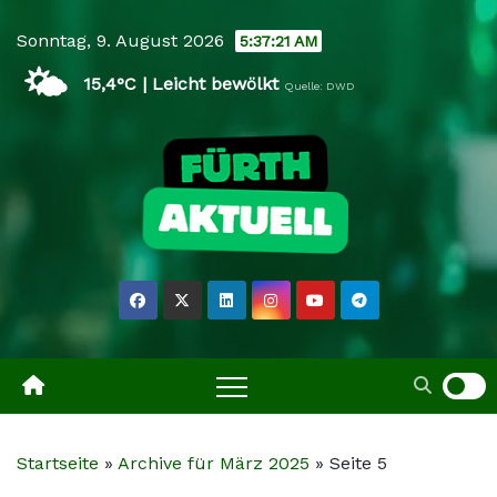
Skip
Sonntag, 9. August 2026
5:37:22 AM
to
🌤️
content
15,4°C | Leicht bewölkt
Quelle: DWD
Startseite
»
Archive für März 2025
»
Seite 5