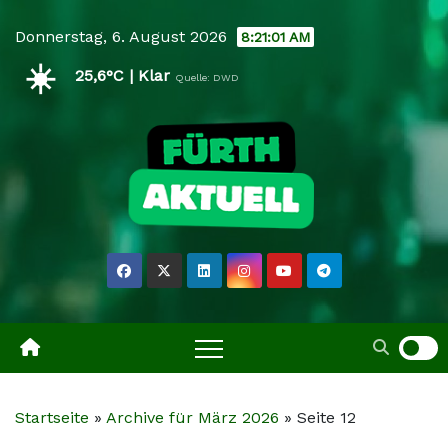
Skip
Donnerstag, 6. August 2026
8:21:02 AM
to
☀️
content
25,6°C | Klar
Quelle: DWD
Startseite
»
Archive für März 2026
»
Seite 12