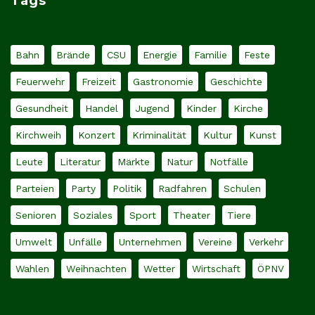
Tags
Bahn
Brände
CSU
Energie
Familie
Feste
Feuerwehr
Freizeit
Gastronomie
Geschichte
Gesundheit
Handel
Jugend
Kinder
Kirche
Kirchweih
Konzert
Kriminalität
Kultur
Kunst
Leute
Literatur
Märkte
Natur
Notfälle
Parteien
Party
Politik
Radfahren
Schulen
Senioren
Soziales
Sport
Theater
Tiere
Umwelt
Unfälle
Unternehmen
Vereine
Verkehr
Wahlen
Weihnachten
Wetter
Wirtschaft
ÖPNV