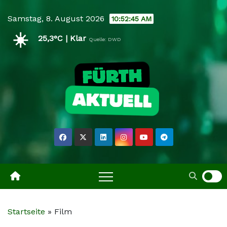
Skip
Samstag, 8. August 2026
10:52:46 AM
to
☀️
content
25,3°C | Klar
Quelle: DWD
Startseite
»
Film