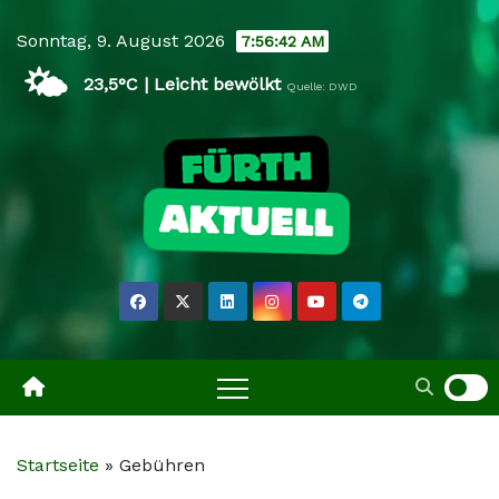
Skip
Sonntag, 9. August 2026
7:56:42 AM
to
🌤️
content
23,5°C | Leicht bewölkt
Quelle: DWD
Startseite
»
Gebühren