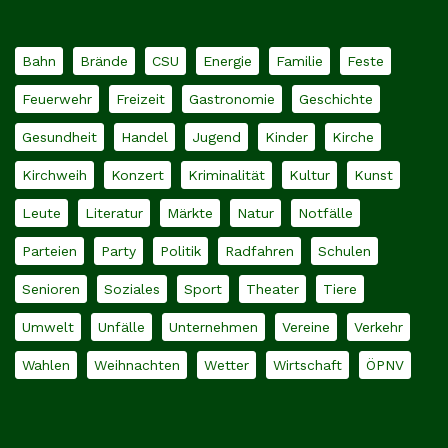
Bahn
Brände
CSU
Energie
Familie
Feste
Feuerwehr
Freizeit
Gastronomie
Geschichte
Gesundheit
Handel
Jugend
Kinder
Kirche
Kirchweih
Konzert
Kriminalität
Kultur
Kunst
Leute
Literatur
Märkte
Natur
Notfälle
Parteien
Party
Politik
Radfahren
Schulen
Senioren
Soziales
Sport
Theater
Tiere
Umwelt
Unfälle
Unternehmen
Vereine
Verkehr
Wahlen
Weihnachten
Wetter
Wirtschaft
ÖPNV