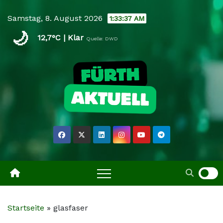
Skip
Samstag, 8. August 2026
1:33:37 AM
to
🌙
content
12,7°C | Klar
Quelle: DWD
Startseite
»
glasfaser