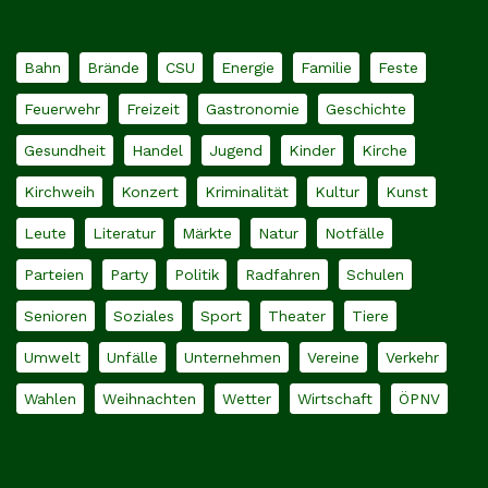
Bahn
Brände
CSU
Energie
Familie
Feste
Feuerwehr
Freizeit
Gastronomie
Geschichte
Gesundheit
Handel
Jugend
Kinder
Kirche
Kirchweih
Konzert
Kriminalität
Kultur
Kunst
Leute
Literatur
Märkte
Natur
Notfälle
Parteien
Party
Politik
Radfahren
Schulen
Senioren
Soziales
Sport
Theater
Tiere
Umwelt
Unfälle
Unternehmen
Vereine
Verkehr
Wahlen
Weihnachten
Wetter
Wirtschaft
ÖPNV