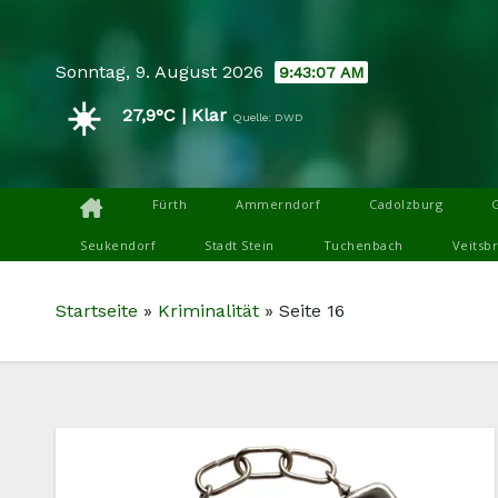
Skip
to
Sonntag, 9. August 2026
9:43:08 AM
content
☀️
27,9°C | Klar
Quelle: DWD
Fürth
Ammerndorf
Cadolzburg
Seukendorf
Stadt Stein
Tuchenbach
Veitsb
Startseite
»
Kriminalität
»
Seite 16