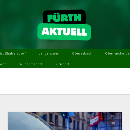
Großhabersdorf
Langenzenn
Oberasbach
Obermichelba
ronn
Wilhermsdorf
Zirndorf