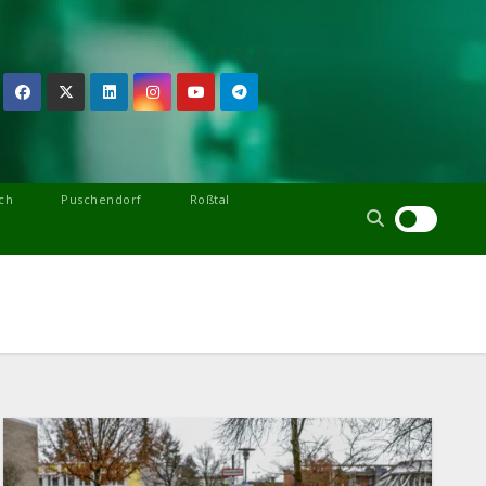
ch
Puschendorf
Roßtal