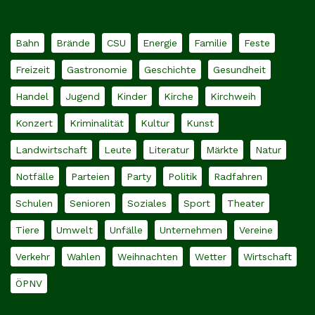
Bahn
Brände
CSU
Energie
Familie
Feste
Freizeit
Gastronomie
Geschichte
Gesundheit
Handel
Jugend
Kinder
Kirche
Kirchweih
Konzert
Kriminalität
Kultur
Kunst
Landwirtschaft
Leute
Literatur
Märkte
Natur
Notfälle
Parteien
Party
Politik
Radfahren
Schulen
Senioren
Soziales
Sport
Theater
Tiere
Umwelt
Unfälle
Unternehmen
Vereine
Verkehr
Wahlen
Weihnachten
Wetter
Wirtschaft
ÖPNV