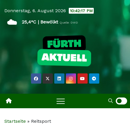
Skip
Donnerstag, 6. August 2026
10:42:18 PM
to
☁️
content
25,4°C | Bewölkt
Quelle: DWD
Startseite
»
Reitsport