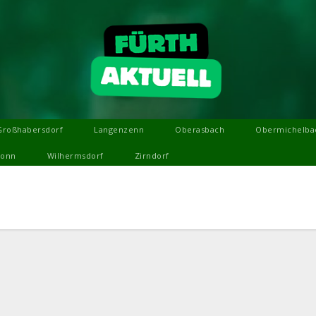
Großhabersdorf
Langenzenn
Oberasbach
Obermichelba
ronn
Wilhermsdorf
Zirndorf