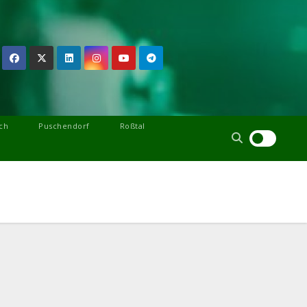
ch
Puschendorf
Roßtal