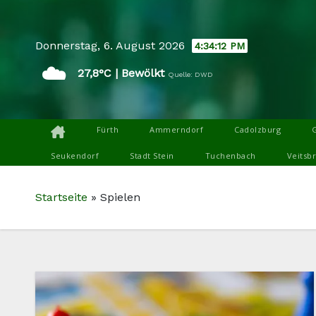
Skip
to
Donnerstag, 6. August 2026
4:34:13 PM
content
☁️
27,8°C | Bewölkt
Quelle: DWD
Fürth
Ammerndorf
Cadolzburg
Seukendorf
Stadt Stein
Tuchenbach
Veitsb
Startseite
»
Spielen