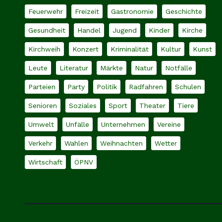
Feuerwehr
Freizeit
Gastronomie
Geschichte
Gesundheit
Handel
Jugend
Kinder
Kirche
Kirchweih
Konzert
Kriminalität
Kultur
Kunst
Leute
Literatur
Märkte
Natur
Notfälle
Parteien
Party
Politik
Radfahren
Schulen
Senioren
Soziales
Sport
Theater
Tiere
Umwelt
Unfälle
Unternehmen
Vereine
Verkehr
Wahlen
Weihnachten
Wetter
Wirtschaft
ÖPNV