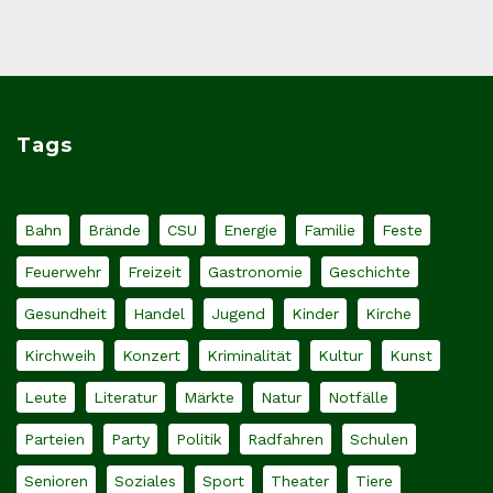
Tags
Bahn
Brände
CSU
Energie
Familie
Feste
Feuerwehr
Freizeit
Gastronomie
Geschichte
Gesundheit
Handel
Jugend
Kinder
Kirche
Kirchweih
Konzert
Kriminalität
Kultur
Kunst
Leute
Literatur
Märkte
Natur
Notfälle
Parteien
Party
Politik
Radfahren
Schulen
Senioren
Soziales
Sport
Theater
Tiere