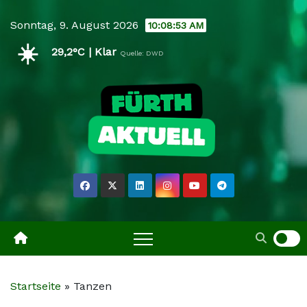
Skip
Sonntag, 9. August 2026
10:08:54 AM
to
☀️
content
29,2°C | Klar
Quelle: DWD
Startseite
»
Tanzen