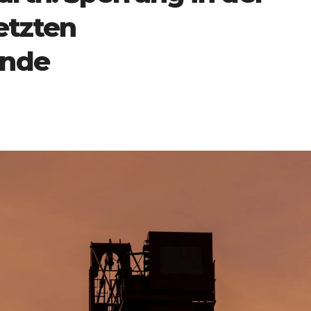
etzten
ende