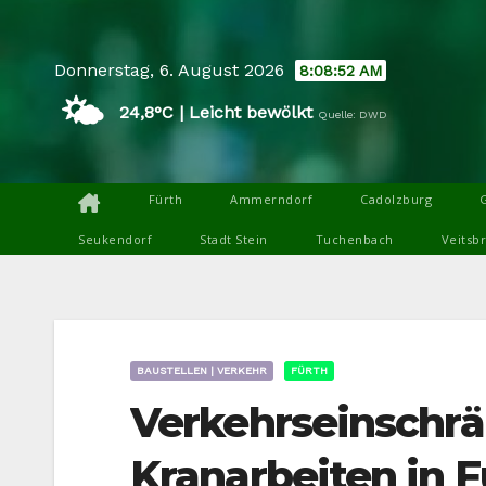
Skip
to
Donnerstag, 6. August 2026
8:08:53 AM
content
🌤️
24,8°C | Leicht bewölkt
Quelle: DWD
Fürth
Ammerndorf
Cadolzburg
Seukendorf
Stadt Stein
Tuchenbach
Veitsb
BAUSTELLEN | VERKEHR
FÜRTH
Verkehrseinschr
Kranarbeiten in F