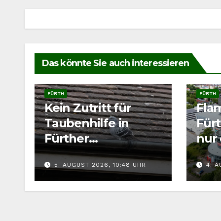
Das könnte Sie auch interessieren
FÜRTH
FÜRTH
Kein Zutritt für
Fla
Taubenhilfe in
Fürt
Fürther
nur 
Problemhaus
meh
5. AUGUST 2026, 10:48 UHR
4. A