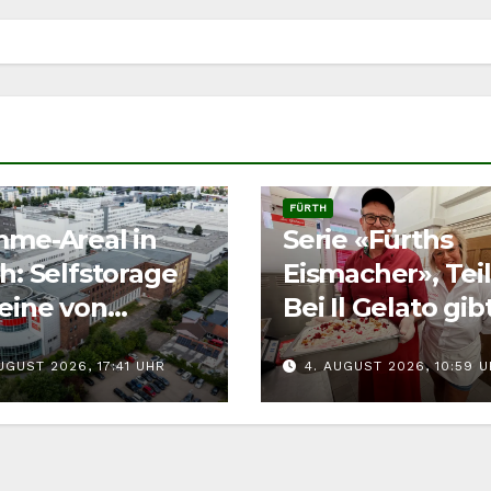
FÜRTH
mme-Areal in
Serie «Fürths
h: Selfstorage
Eismacher», Teil
eine von
Bei Il Gelato gib
reren Ideen
Eis für Zwei- un
UGUST 2026, 17:41 UHR
4. AUGUST 2026, 10:59 
Vierbeiner