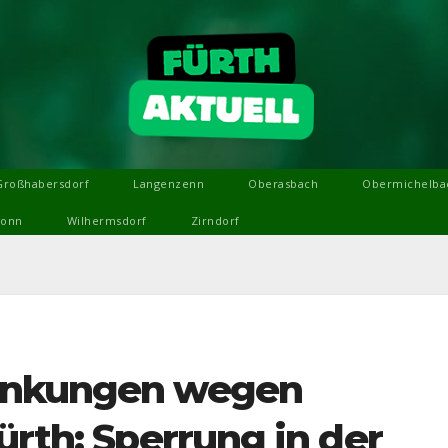
Großhabersdorf
Langenzenn
Oberasbach
Obermichelba
ronn
Wilhermsdorf
Zirndorf
änkungen wegen
ürth: Sperrung in der