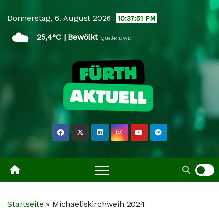
Skip
Donnerstag, 6. August 2026
10:37:51 PM
to
☁️
content
25,4°C | Bewölkt
Quelle: DWD
Startseite
»
Michaeliskirchweih 2024