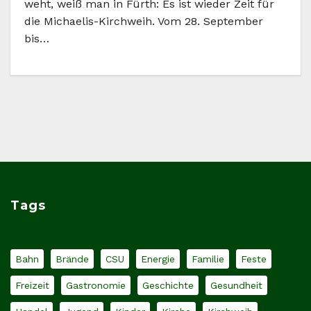
weht, weiß man in Fürth: Es ist wieder Zeit für
die Michaelis-Kirchweih. Vom 28. September
bis…
Tags
Bahn
Brände
CSU
Energie
Familie
Feste
Freizeit
Gastronomie
Geschichte
Gesundheit