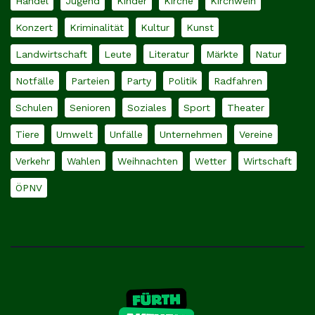
Handel
Jugend
Kinder
Kirche
Kirchweih
Konzert
Kriminalität
Kultur
Kunst
Landwirtschaft
Leute
Literatur
Märkte
Natur
Notfälle
Parteien
Party
Politik
Radfahren
Schulen
Senioren
Soziales
Sport
Theater
Tiere
Umwelt
Unfälle
Unternehmen
Vereine
Verkehr
Wahlen
Weihnachten
Wetter
Wirtschaft
ÖPNV