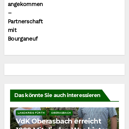
angekommen
–
Partnerschaft
mit
Bourganeuf
Das könnte Sie auch interessieren
LANDKREIS FÜRTH
OBERASBACH
VdK Oberasbach erreicht