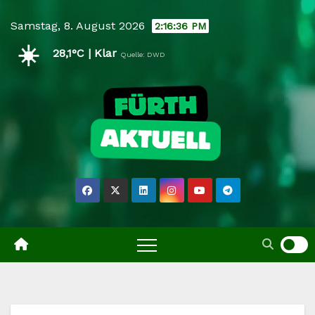
Skip
Samstag, 8. August 2026
2:16:36 PM
to
☀️
content
28,1°C | Klar
Quelle: DWD