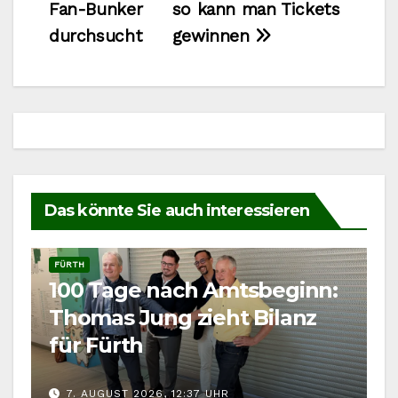
Fan-Bunker
so kann man Tickets
durchsucht
gewinnen
Das könnte Sie auch interessieren
FÜRTH
100 Tage nach Amtsbeginn:
Thomas Jung zieht Bilanz
für Fürth
7. AUGUST 2026, 12:37 UHR