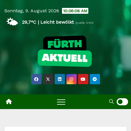
Skip
Sonntag, 9. August 2026
10:36:09 AM
to
🌤️
content
29,7°C | Leicht bewölkt
Quelle: DWD