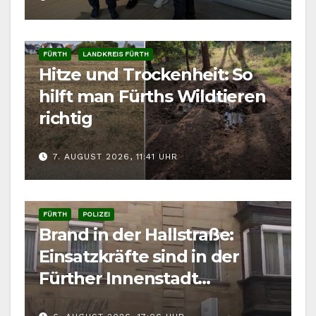
FÜRTH
LANDKREIS FÜRTH
Hitze und Trockenheit: So
hilft man Fürths Wildtieren
richtig
7. AUGUST 2026, 11:41 UHR
FÜRTH
POLIZEI
Brand in der Hallstraße:
Einsatzkräfte sind in der
Fürther Innenstadt
gefordert