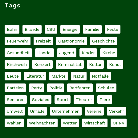
Tags
Bahn
Brände
CSU
Energie
Familie
Feste
Feuerwehr
Freizeit
Gastronomie
Geschichte
Gesundheit
Handel
Jugend
Kinder
Kirche
Kirchweih
Konzert
Kriminalität
Kultur
Kunst
Leute
Literatur
Märkte
Natur
Notfälle
Parteien
Party
Politik
Radfahren
Schulen
Senioren
Soziales
Sport
Theater
Tiere
Umwelt
Unfälle
Unternehmen
Vereine
Verkehr
Wahlen
Weihnachten
Wetter
Wirtschaft
ÖPNV