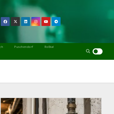
ch
Puschendorf
Roßtal