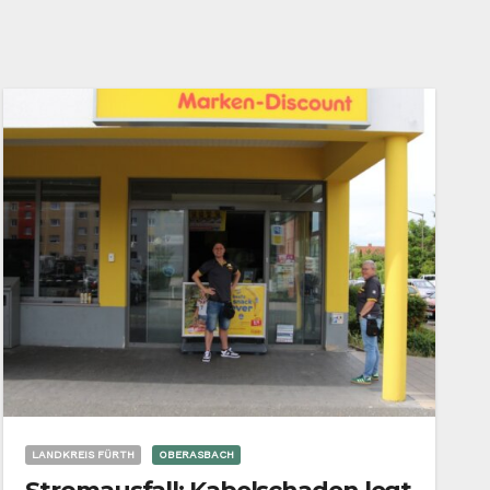
LANDKREIS FÜRTH
OBERASBACH