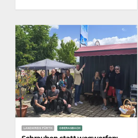
LANDKREIS FÜRTH
OBERASBACH