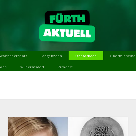
Großhabersdorf
Langenzenn
Oberasbach
Obermichelba
ronn
Wilhermsdorf
Zirndorf