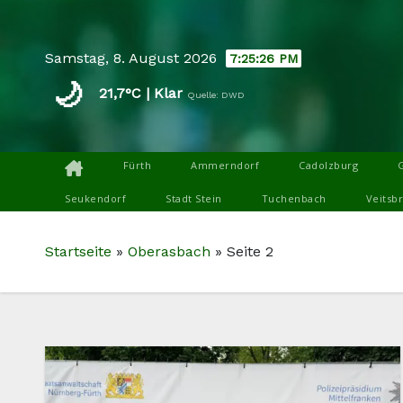
Skip
to
Samstag, 8. August 2026
7:25:27 PM
content
🌙
21,7°C | Klar
Quelle: DWD
Fürth
Ammerndorf
Cadolzburg
Seukendorf
Stadt Stein
Tuchenbach
Veitsb
Startseite
»
Oberasbach
»
Seite 2