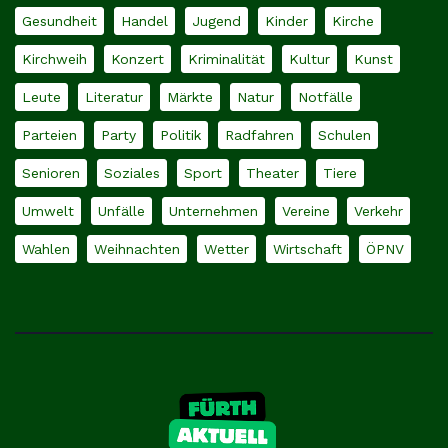
Gesundheit
Handel
Jugend
Kinder
Kirche
Kirchweih
Konzert
Kriminalität
Kultur
Kunst
Leute
Literatur
Märkte
Natur
Notfälle
Parteien
Party
Politik
Radfahren
Schulen
Senioren
Soziales
Sport
Theater
Tiere
Umwelt
Unfälle
Unternehmen
Vereine
Verkehr
Wahlen
Weihnachten
Wetter
Wirtschaft
ÖPNV