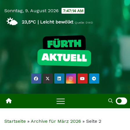
Skip
Sonntag, 9. August 2026
7:47:16 AM
to
🌤️
content
23,5°C | Leicht bewölkt
Quelle: DWD
Startseite
»
Archive für März 2026
»
Seite 2