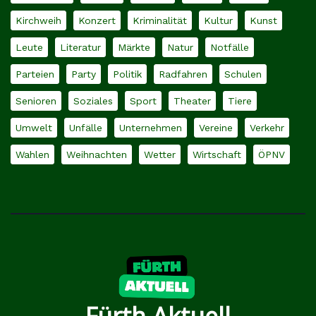
Kirchweih
Konzert
Kriminalität
Kultur
Kunst
Leute
Literatur
Märkte
Natur
Notfälle
Parteien
Party
Politik
Radfahren
Schulen
Senioren
Soziales
Sport
Theater
Tiere
Umwelt
Unfälle
Unternehmen
Vereine
Verkehr
Wahlen
Weihnachten
Wetter
Wirtschaft
ÖPNV