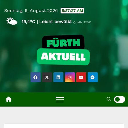
Skip
Sonntag, 9. August 2026
5:37:28 AM
to
🌤️
content
15,4°C | Leicht bewölkt
Quelle: DWD