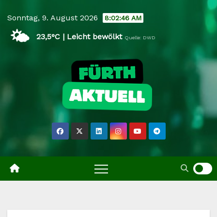
Skip
Sonntag, 9. August 2026
8:02:47 AM
to
🌤️
content
23,5°C | Leicht bewölkt
Quelle: DWD