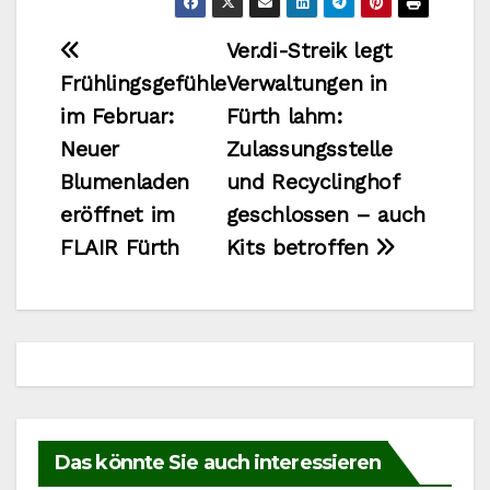
Beitragsnavigation
Ver.di-Streik legt
Frühlingsgefühle
Verwaltungen in
im Februar:
Fürth lahm:
Neuer
Zulassungsstelle
Blumenladen
und Recyclinghof
eröffnet im
geschlossen – auch
FLAIR Fürth
Kits betroffen
Das könnte Sie auch interessieren