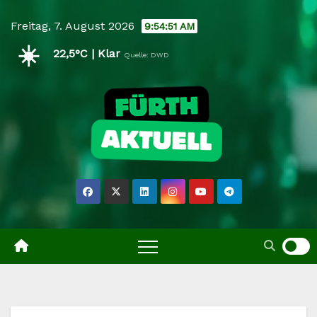
Skip
Freitag, 7. August 2026
9:54:51 AM
to
☀️
content
22,5°C | Klar
Quelle: DWD