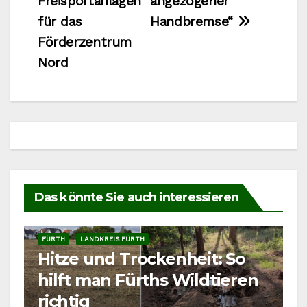
Freisportanlagen
angezogener
für das
Handbremse“
Förderzentrum
Nord
Das könnte Sie auch interessieren
FÜRTH
LANDKREIS FÜRTH
Hitze und Trockenheit: So
hilft man Fürths Wildtieren
richtig