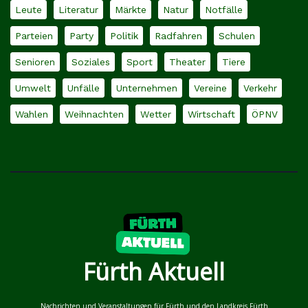
Leute
Literatur
Märkte
Natur
Notfälle
Parteien
Party
Politik
Radfahren
Schulen
Senioren
Soziales
Sport
Theater
Tiere
Umwelt
Unfälle
Unternehmen
Vereine
Verkehr
Wahlen
Weihnachten
Wetter
Wirtschaft
ÖPNV
Fürth Aktuell
Nachrichten und Veranstaltungen für Fürth und den Landkreis Fürth