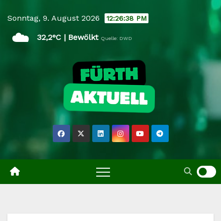
Skip
Sonntag, 9. August 2026
12:26:39 PM
to
☁️
content
32,2°C | Bewölkt
Quelle: DWD