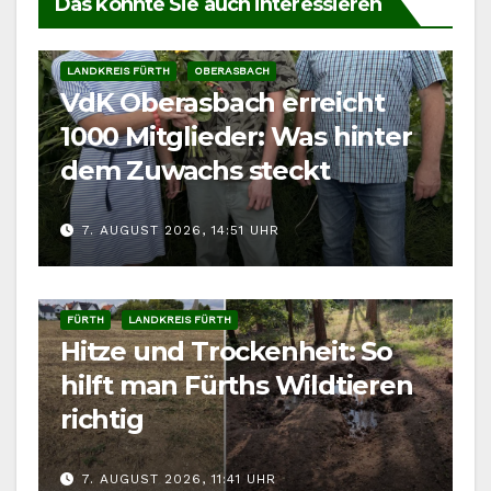
Das könnte Sie auch interessieren
LANDKREIS FÜRTH
OBERASBACH
VdK Oberasbach erreicht
1000 Mitglieder: Was hinter
dem Zuwachs steckt
7. AUGUST 2026, 14:51 UHR
FÜRTH
LANDKREIS FÜRTH
Hitze und Trockenheit: So
hilft man Fürths Wildtieren
richtig
7. AUGUST 2026, 11:41 UHR