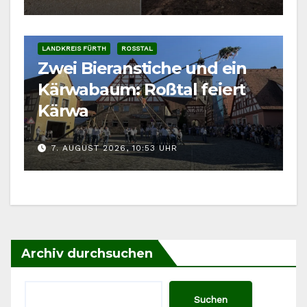
LANDKREIS FÜRTH
ROSSTAL
Zwei Bieranstiche und ein
Kärwabaum: Roßtal feiert
Kärwa
7. AUGUST 2026, 10:53 UHR
Archiv durchsuchen
Suchen