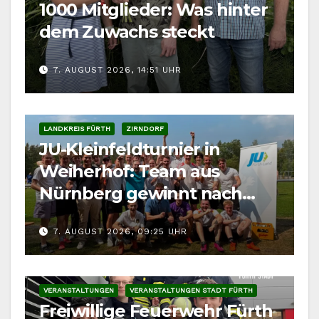
1000 Mitglieder: Was hinter
dem Zuwachs steckt
7. AUGUST 2026, 14:51 UHR
LANDKREIS FÜRTH
ZIRNDORF
JU-Kleinfeldturnier in
Weiherhof: Team aus
Nürnberg gewinnt nach
Elfmeterschießen
7. AUGUST 2026, 09:25 UHR
VERANSTALTUNGEN
VERANSTALTUNGEN STADT FÜRTH
Freiwillige Feuerwehr Fürth