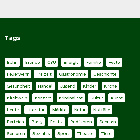
Tags
Bahn
Brände
CSU
Energie
Familie
Feste
Feuerwehr
Freizeit
Gastronomie
Geschichte
Gesundheit
Handel
Jugend
Kinder
Kirche
Kirchweih
Konzert
Kriminalität
Kultur
Kunst
Leute
Literatur
Märkte
Natur
Notfälle
Parteien
Party
Politik
Radfahren
Schulen
Senioren
Soziales
Sport
Theater
Tiere