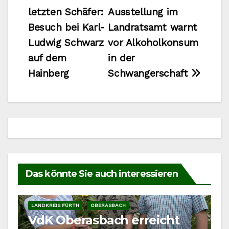
letzten Schäfer:
Ausstellung im
Besuch bei Karl-
Landratsamt warnt
Ludwig Schwarz
vor Alkoholkonsum
auf dem
in der
Hainberg
Schwangerschaft
Das könnte Sie auch interessieren
LANDKREIS FÜRTH
OBERASBACH
VdK Oberasbach erreicht