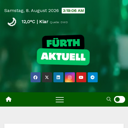
Skip
Samstag, 8. August 2026
3:19:07 AM
to
🌙
content
12,0°C | Klar
Quelle: DWD