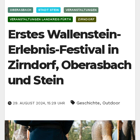
OBERASBACH
STADT STEIN
VERANSTALTUNGEN
VERANSTALTUNGEN LANDKREIS FÜRTH
ZIRNDORF
Erstes Wallenstein-
Erlebnis-Festival in
Zirndorf, Oberasbach
und Stein
,
Geschichte
Outdoor
29. AUGUST 2024, 15:29 UHR