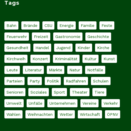
Tags
Bahn
Brände
CSU
Energie
Familie
Feste
Feuerwehr
Freizeit
Gastronomie
Geschichte
Gesundheit
Handel
Jugend
Kinder
Kirche
Kirchweih
Konzert
Kriminalität
Kultur
Kunst
Leute
Literatur
Märkte
Natur
Notfälle
Parteien
Party
Politik
Radfahren
Schulen
Senioren
Soziales
Sport
Theater
Tiere
Umwelt
Unfälle
Unternehmen
Vereine
Verkehr
Wahlen
Weihnachten
Wetter
Wirtschaft
ÖPNV