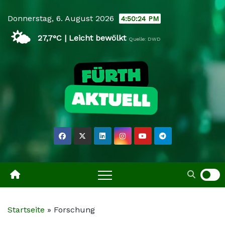
Skip
Donnerstag, 6. August 2026
4:50:24 PM
to
🌤️
content
27,7°C | Leicht bewölkt
Quelle: DWD
Startseite
»
Forschung