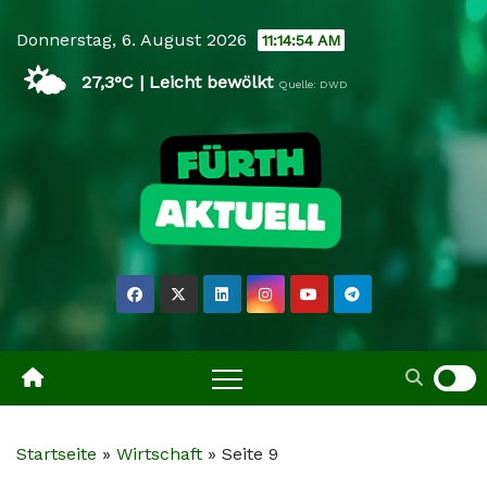
Skip
Donnerstag, 6. August 2026
11:14:55 AM
to
🌤️
content
27,3°C | Leicht bewölkt
Quelle: DWD
Startseite
»
Wirtschaft
»
Seite 9