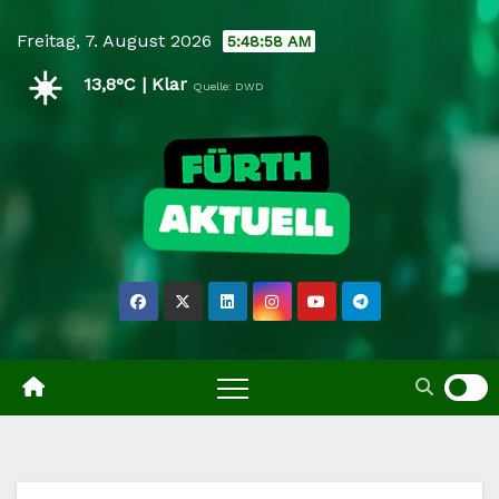
Skip
Freitag, 7. August 2026
5:48:58 AM
to
☀️
content
13,8°C | Klar
Quelle: DWD