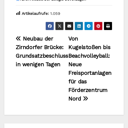
Artikelaufrufe:
1.059
Beitragsnavigation
Neubau der
Von
Zirndorfer Brücke:
Kugelstoßen bis
Grundsatzbeschluss
Beachvolleyball:
in wenigen Tagen
Neue
Freisportanlagen
für das
Förderzentrum
Nord