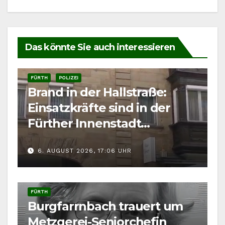
Das könnte Sie auch interessieren
FÜRTH
POLIZEI
Brand in der Hallstraße:
Einsatzkräfte sind in der
Fürther Innenstadt
gefordert
6. AUGUST 2026, 17:06 UHR
FÜRTH
Burgfarrnbach trauert um
Metzgerei-Seniorchefin