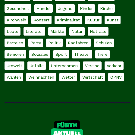
Gesundheit
Handel
Jugend
Kinder
Kirche
Kirchweih
Konzert
Kriminalität
Kultur
Kunst
Leute
Literatur
Märkte
Natur
Notfälle
Parteien
Party
Politik
Radfahren
Schulen
Senioren
Soziales
Sport
Theater
Tiere
Umwelt
Unfälle
Unternehmen
Vereine
Verkehr
Wahlen
Weihnachten
Wetter
Wirtschaft
ÖPNV