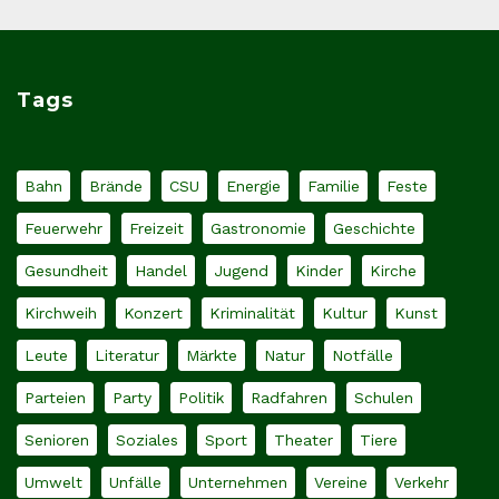
Tags
Bahn
Brände
CSU
Energie
Familie
Feste
Feuerwehr
Freizeit
Gastronomie
Geschichte
Gesundheit
Handel
Jugend
Kinder
Kirche
Kirchweih
Konzert
Kriminalität
Kultur
Kunst
Leute
Literatur
Märkte
Natur
Notfälle
Parteien
Party
Politik
Radfahren
Schulen
Senioren
Soziales
Sport
Theater
Tiere
Umwelt
Unfälle
Unternehmen
Vereine
Verkehr