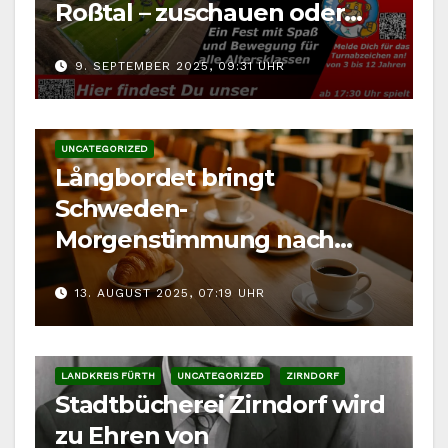
Roßtal – zuschauen oder
mitmachen
9. SEPTEMBER 2025, 09:31 UHR
UNCATEGORIZED
Långbordet bringt
Schweden-
Morgenstimmung nach
Fürth
13. AUGUST 2025, 07:19 UHR
LANDKREIS FÜRTH
UNCATEGORIZED
ZIRNDORF
Stadtbücherei Zirndorf wird
zu Ehren von