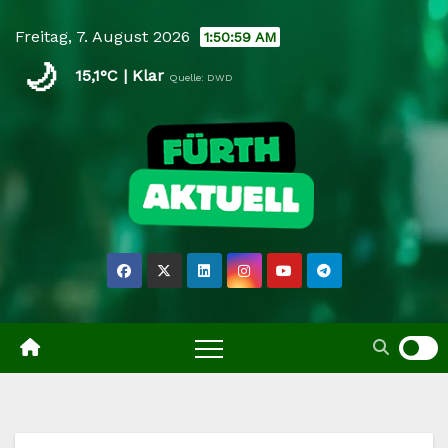
Skip
Freitag, 7. August 2026
1:51:00 AM
to
🌙
content
15,1°C | Klar
Quelle: DWD