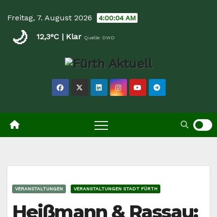
Skip
Freitag, 7. August 2026
4:00:05 AM
to
🌙
content
12,3°C | Klar
Quelle: DWD
VERANSTALTUNGEN
VERANSTALTUNGEN STADT FÜRTH
Heißmann & Rassau: