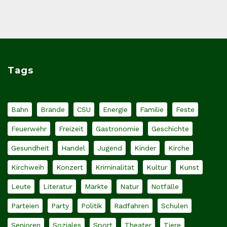
Tags
Bahn
Brände
CSU
Energie
Familie
Feste
Feuerwehr
Freizeit
Gastronomie
Geschichte
Gesundheit
Handel
Jugend
Kinder
Kirche
Kirchweih
Konzert
Kriminalität
Kultur
Kunst
Leute
Literatur
Märkte
Natur
Notfälle
Parteien
Party
Politik
Radfahren
Schulen
Senioren
Soziales
Sport
Theater
Tiere