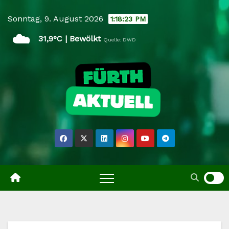
Skip
Sonntag, 9. August 2026
1:18:24 PM
to
☁️
content
31,9°C | Bewölkt
Quelle: DWD