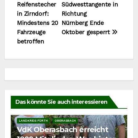
Reifenstecher
Südwesttangente in
in Zirndorf:
Richtung
Mindestens 20
Nürnberg Ende
Fahrzeuge
Oktober gesperrt
betroffen
Das könnte Sie auch interessieren
LANDKREIS FÜRTH
OBERASBACH
VdK Oberasbach erreicht