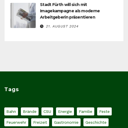
Stadt Fürth will sich mit
Imagekampagne als moderne
Arbeitgeberin präsentieren
21. AUGUST 2024
Tags
Bahn
Brände
CSU
Energie
Familie
Feste
Feuerwehr
Freizeit
Gastronomie
Geschichte