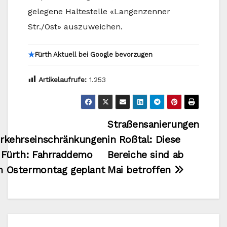
gelegene Haltestelle «Langenzenner
Str./Ost» auszuweichen.
★
Fürth Aktuell bei Google bevorzugen
Artikelaufrufe:
1.253
Beitragsnavigation
Straßensanierungen
rkehrseinschränkungen
in Roßtal: Diese
 Fürth: Fahrraddemo
Bereiche sind ab
 Ostermontag geplant
Mai betroffen