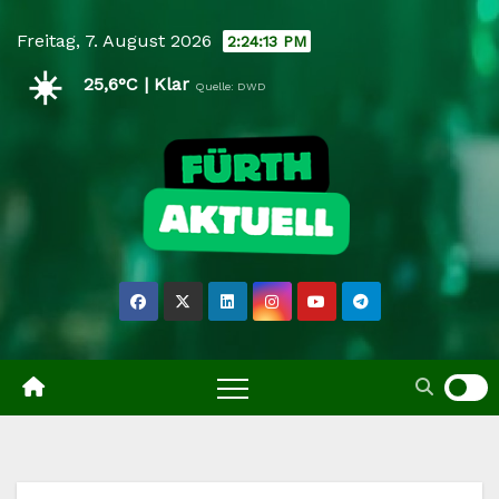
Skip
Freitag, 7. August 2026
2:24:14 PM
to
☀️
content
25,6°C | Klar
Quelle: DWD