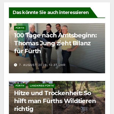
Das könnte Sie auch interessieren
FÜRTH
100 Tage nach Amtsbeginn:
Thomas Jung zieht Bilanz
für Fürth
7. AUGUST 2026, 12:37 UHR
FÜRTH
LANDKREIS FÜRTH
Hitze und Trockenheit: So
hilft man Fürths Wildtieren
richtig