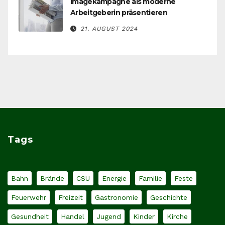
Imagekampagne als moderne
Arbeitgeberin präsentieren
21. AUGUST 2024
Tags
Bahn
Brände
CSU
Energie
Familie
Feste
Feuerwehr
Freizeit
Gastronomie
Geschichte
Gesundheit
Handel
Jugend
Kinder
Kirche