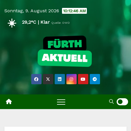
Skip
Sonntag, 9. August 2026
10:12:47 AM
to
☀️
content
29,2°C | Klar
Quelle: DWD