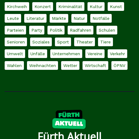
Kirchweih
Konzert
Kriminalität
Kultur
Kunst
Leute
Literatur
Märkte
Natur
Notfälle
Parteien
Party
Politik
Radfahren
Schulen
Senioren
Soziales
Sport
Theater
Tiere
Umwelt
Unfälle
Unternehmen
Vereine
Verkehr
Wahlen
Weihnachten
Wetter
Wirtschaft
ÖPNV
Fürth Aktuell