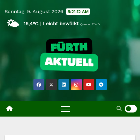
Skip
Sonntag, 9. August 2026
5:21:13 AM
to
🌤️
content
15,4°C | Leicht bewölkt
Quelle: DWD