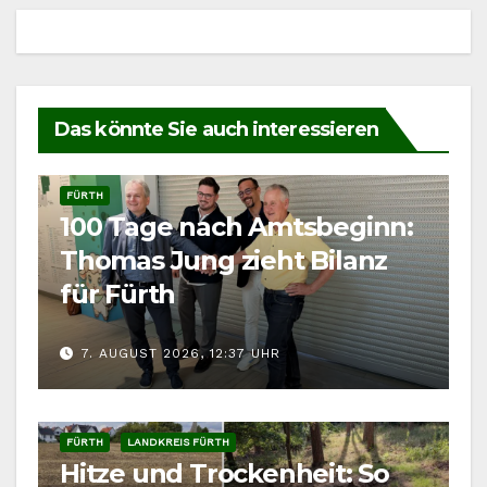
Das könnte Sie auch interessieren
FÜRTH
100 Tage nach Amtsbeginn:
Thomas Jung zieht Bilanz
für Fürth
7. AUGUST 2026, 12:37 UHR
FÜRTH
LANDKREIS FÜRTH
Hitze und Trockenheit: So