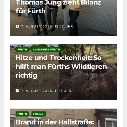
Thomas Jung zieht Bilanz
für Fürth
7. AUGUST 2026, 12:37 UHR
FÜRTH
LANDKREIS FÜRTH
Hitze und Trockenheit: So
hilft man Fürths Wildtieren
richtig
7. AUGUST 2026, 11:41 UHR
FÜRTH
POLIZEI
Brand in der Hallstraße: