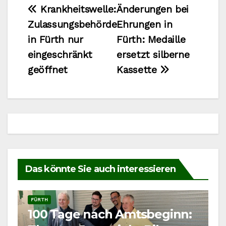
Beitragsnavigation
Krankheitswelle:
Änderungen bei
Zulassungsbehörde
Ehrungen in
in Fürth nur
Fürth: Medaille
eingeschränkt
ersetzt silberne
geöffnet
Kassette
Das könnte Sie auch interessieren
FÜRTH
100 Tage nach Amtsbeginn: