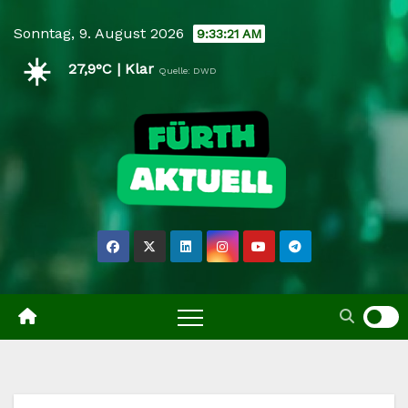
Skip
Sonntag, 9. August 2026
9:33:21 AM
to
☀️
content
27,9°C | Klar
Quelle: DWD