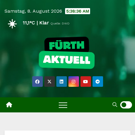
Skip
Samstag, 8. August 2026
5:38:37 AM
to
☀️
content
11,1°C | Klar
Quelle: DWD