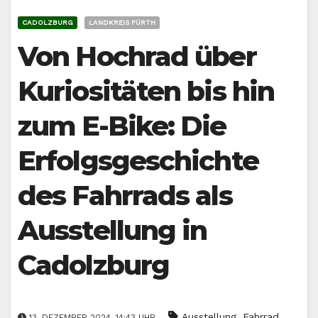
CADOLZBURG
LANDKREIS FÜRTH
Von Hochrad über
Kuriositäten bis hin
zum E-Bike: Die
Erfolgsgeschichte
des Fahrrads als
Ausstellung in
Cadolzburg
,
Ausstellung
Fahrrad
13. DEZEMBER 2024, 14:43 UHR