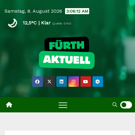
Skip
Samstag, 8. August 2026
3:06:13 AM
to
🌙
content
12,5°C | Klar
Quelle: DWD