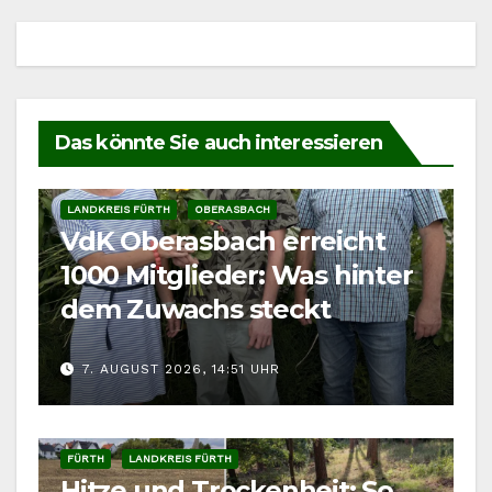
Das könnte Sie auch interessieren
LANDKREIS FÜRTH
OBERASBACH
VdK Oberasbach erreicht
1000 Mitglieder: Was hinter
dem Zuwachs steckt
7. AUGUST 2026, 14:51 UHR
FÜRTH
LANDKREIS FÜRTH
Hitze und Trockenheit: So