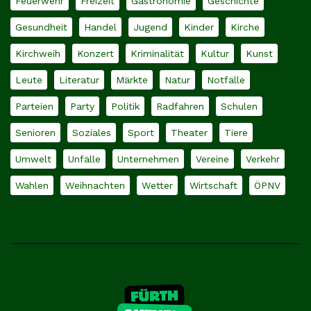
Feuerwehr
Freizeit
Gastronomie
Geschichte
Gesundheit
Handel
Jugend
Kinder
Kirche
Kirchweih
Konzert
Kriminalität
Kultur
Kunst
Leute
Literatur
Märkte
Natur
Notfälle
Parteien
Party
Politik
Radfahren
Schulen
Senioren
Soziales
Sport
Theater
Tiere
Umwelt
Unfälle
Unternehmen
Vereine
Verkehr
Wahlen
Weihnachten
Wetter
Wirtschaft
ÖPNV