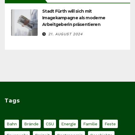
Stadt Fürth will sich mit
Imagekampagne als moderne
Arbeitgeberin präsentieren
21. AUGUST 2024
Tags
Bahn
Brände
CSU
Energie
Familie
Feste