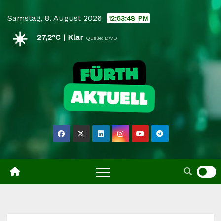
Skip
Samstag, 8. August 2026
12:53:49 PM
to
☀️
content
27,2°C | Klar
Quelle: DWD