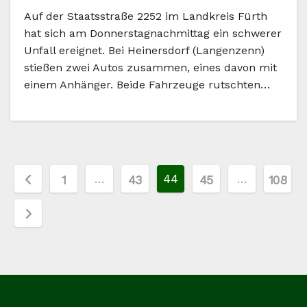
Auf der Staatsstraße 2252 im Landkreis Fürth
hat sich am Donnerstagnachmittag ein schwerer
Unfall ereignet. Bei Heinersdorf (Langenzenn)
stießen zwei Autos zusammen, eines davon mit
einem Anhänger. Beide Fahrzeuge rutschten…
Seitennummerierung
…
44
…
1
43
45
108
der
Beiträge