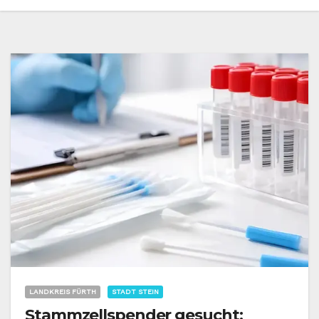
LANDKREIS FÜRTH
STADT STEIN
Stammzellspender gesucht: