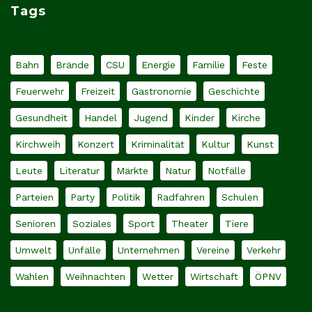
Tags
Bahn
Brände
CSU
Energie
Familie
Feste
Feuerwehr
Freizeit
Gastronomie
Geschichte
Gesundheit
Handel
Jugend
Kinder
Kirche
Kirchweih
Konzert
Kriminalität
Kultur
Kunst
Leute
Literatur
Märkte
Natur
Notfälle
Parteien
Party
Politik
Radfahren
Schulen
Senioren
Soziales
Sport
Theater
Tiere
Umwelt
Unfälle
Unternehmen
Vereine
Verkehr
Wahlen
Weihnachten
Wetter
Wirtschaft
ÖPNV