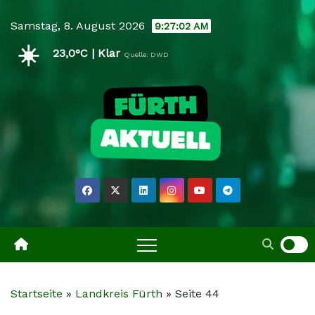
Skip
Samstag, 8. August 2026
9:27:03 AM
to
☀️
content
23,0°C | Klar
Quelle: DWD
Startseite
»
Landkreis Fürth
»
Seite 44