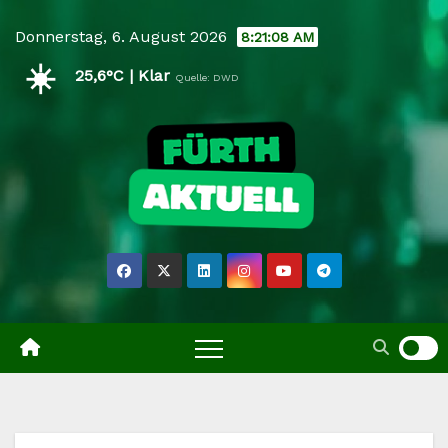
Skip
Donnerstag, 6. August 2026
8:21:09 AM
to
☀️
content
25,6°C | Klar
Quelle: DWD