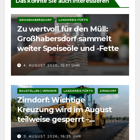
Das könnte Sie auch interessieren
GROSSHABERSDORF
LANDKREIS FÜRTH
Zu wertvoll für den Müll:
Großhabersdorf sammelt
weiter Speiseöle und -Fette
4. AUGUST 2026, 15:51 UHR
BAUSTELLEN | VERKEHR
LANDKREIS FÜRTH
ZIRNDORF
Zirndorf: Wichtige
Kreuzung wird im August
teilweise gesperrt –
Auswirkung auf
3. AUGUST 2026, 16:25 UHR
Kärwaumzug