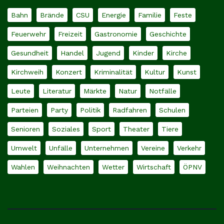
Bahn
Brände
CSU
Energie
Familie
Feste
Feuerwehr
Freizeit
Gastronomie
Geschichte
Gesundheit
Handel
Jugend
Kinder
Kirche
Kirchweih
Konzert
Kriminalität
Kultur
Kunst
Leute
Literatur
Märkte
Natur
Notfälle
Parteien
Party
Politik
Radfahren
Schulen
Senioren
Soziales
Sport
Theater
Tiere
Umwelt
Unfälle
Unternehmen
Vereine
Verkehr
Wahlen
Weihnachten
Wetter
Wirtschaft
ÖPNV