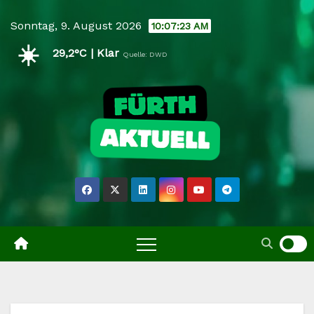
Skip
Sonntag, 9. August 2026
10:07:25 AM
to
☀️
content
29,2°C | Klar
Quelle: DWD