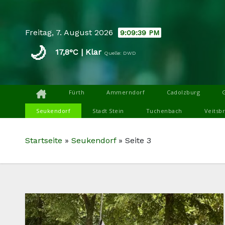
Skip
to
Freitag, 7. August 2026
9:09:40 PM
content
🌙
17,8°C | Klar
Quelle: DWD
Fürth
Ammerndorf
Cadolzburg
Seukendorf
Stadt Stein
Tuchenbach
Veitsb
Startseite
»
Seukendorf
»
Seite 3