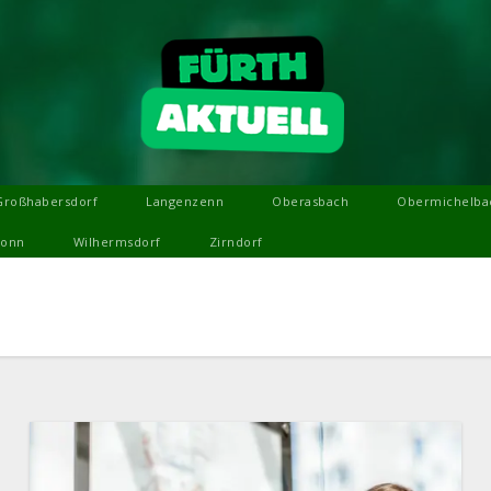
Großhabersdorf
Langenzenn
Oberasbach
Obermichelba
ronn
Wilhermsdorf
Zirndorf