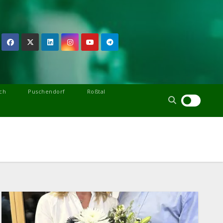
ch
Puschendorf
Roßtal