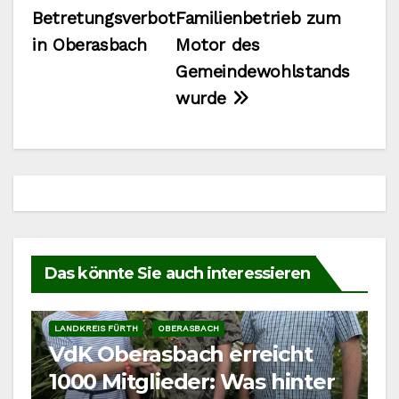
Betretungsverbot
Familienbetrieb zum
in Oberasbach
Motor des
Gemeindewohlstands
wurde
Das könnte Sie auch interessieren
LANDKREIS FÜRTH
OBERASBACH
VdK Oberasbach erreicht
1000 Mitglieder: Was hinter