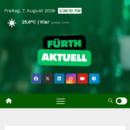
Skip
Freitag, 7. August 2026
2:36:11 PM
to
☀️
content
25,6°C | Klar
Quelle: DWD