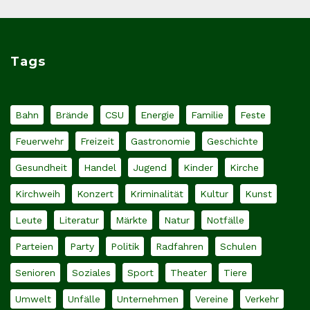
Tags
Bahn
Brände
CSU
Energie
Familie
Feste
Feuerwehr
Freizeit
Gastronomie
Geschichte
Gesundheit
Handel
Jugend
Kinder
Kirche
Kirchweih
Konzert
Kriminalität
Kultur
Kunst
Leute
Literatur
Märkte
Natur
Notfälle
Parteien
Party
Politik
Radfahren
Schulen
Senioren
Soziales
Sport
Theater
Tiere
Umwelt
Unfälle
Unternehmen
Vereine
Verkehr