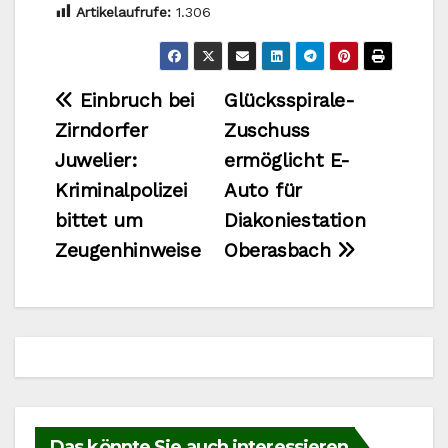
Artikelaufrufe:
1.306
Beitragsnavigation
Einbruch bei
Glücksspirale-
Zirndorfer
Zuschuss
Juwelier:
ermöglicht E-
Kriminalpolizei
Auto für
bittet um
Diakoniestation
Zeugenhinweise
Oberasbach
Das könnte Sie auch interessieren