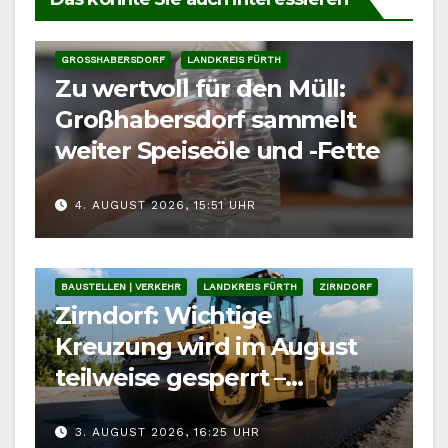
GROSSHABERSDORF
LANDKREIS FÜRTH
Zu wertvoll für den Müll:
Großhabersdorf sammelt
weiter Speiseöle und -Fette
4. AUGUST 2026, 15:51 UHR
BAUSTELLEN | VERKEHR
LANDKREIS FÜRTH
ZIRNDORF
Zirndorf: Wichtige
Kreuzung wird im August
teilweise gesperrt –
Auswirkung auf
3. AUGUST 2026, 16:25 UHR
Kärwaumzug