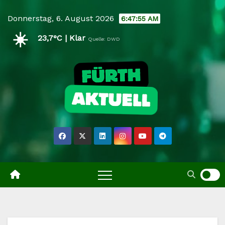
Skip
Donnerstag, 6. August 2026
6:47:56 AM
to
☀️
content
23,7°C | Klar
Quelle: DWD