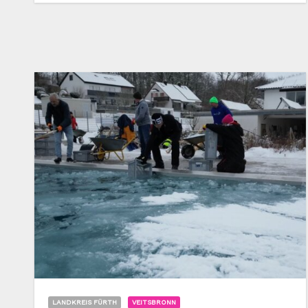
LANDKREIS FÜRTH
VEITSBRONN