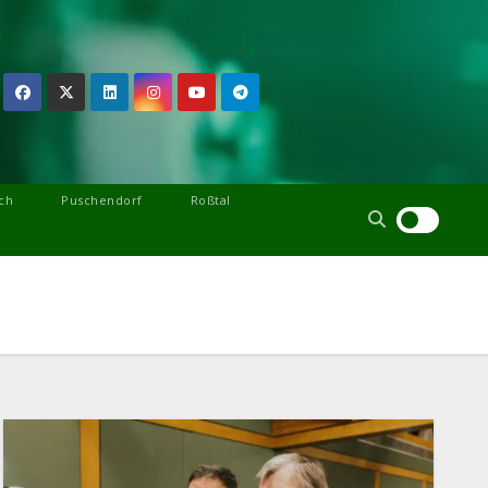
ch
Puschendorf
Roßtal