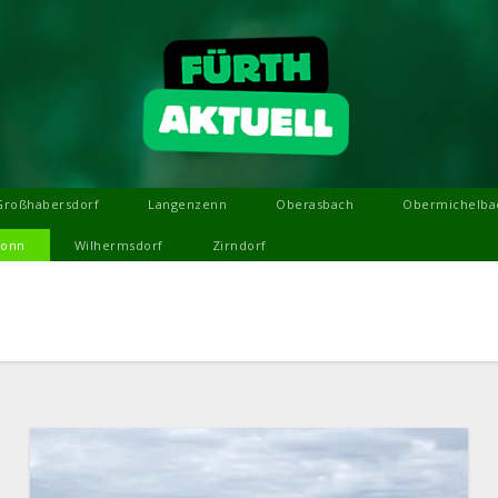
Großhabersdorf
Langenzenn
Oberasbach
Obermichelba
ronn
Wilhermsdorf
Zirndorf