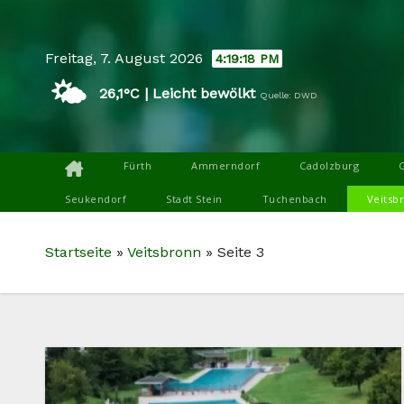
Skip
to
Freitag, 7. August 2026
4:19:19 PM
content
🌤️
26,1°C | Leicht bewölkt
Quelle: DWD
Fürth
Ammerndorf
Cadolzburg
Seukendorf
Stadt Stein
Tuchenbach
Veitsb
Startseite
»
Veitsbronn
»
Seite 3