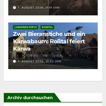
7. AUGUST 2026, 11:41 UHR
LANDKREIS FÜRTH
ROSSTAL
Zwei Bieranstiche und ein
Kärwabaum: Roßtal feiert
Kärwa
7. AUGUST 2026, 10:53 UHR
Archiv durchsuchen