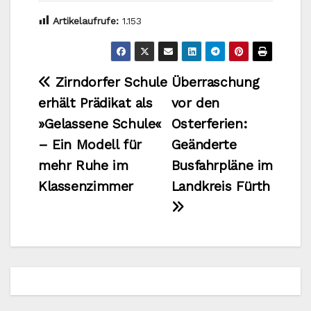
Artikelaufrufe:
1.153
Beitragsnavigation
Zirndorfer Schule
Überraschung
erhält Prädikat als
vor den
»Gelassene Schule«
Osterferien:
– Ein Modell für
Geänderte
mehr Ruhe im
Busfahrpläne im
Klassenzimmer
Landkreis Fürth