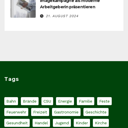
Imagekampagne als moderne
Arbeitgeberin präsentieren
21. AUGUST 2024
Tags
Bahn
Brände
CSU
Energie
Familie
Feste
Feuerwehr
Freizeit
Gastronomie
Geschichte
Gesundheit
Handel
Jugend
Kinder
Kirche