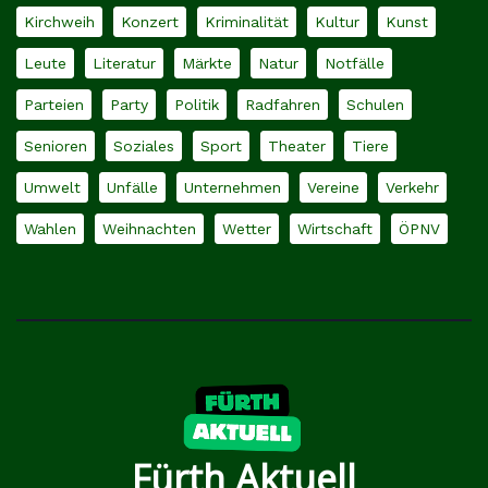
Kirchweih
Konzert
Kriminalität
Kultur
Kunst
Leute
Literatur
Märkte
Natur
Notfälle
Parteien
Party
Politik
Radfahren
Schulen
Senioren
Soziales
Sport
Theater
Tiere
Umwelt
Unfälle
Unternehmen
Vereine
Verkehr
Wahlen
Weihnachten
Wetter
Wirtschaft
ÖPNV
Fürth Aktuell