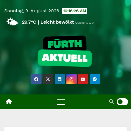
Skip
Sonntag, 9. August 2026
10:16:27 AM
to
🌤️
content
29,7°C | Leicht bewölkt
Quelle: DWD